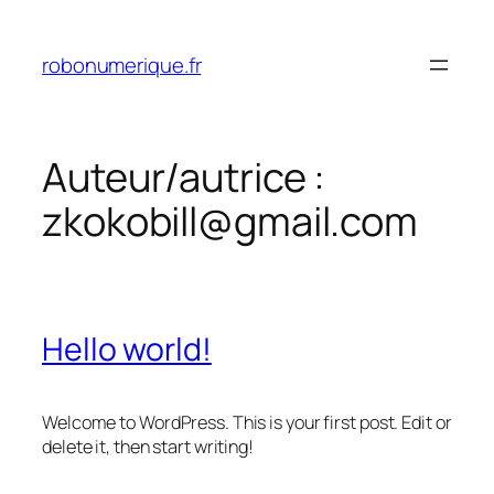
Aller
au
robonumerique.fr
contenu
Auteur/autrice :
zkokobill@gmail.com
Hello world!
Welcome to WordPress. This is your first post. Edit or
delete it, then start writing!